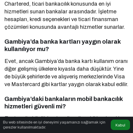
Chartered, ticari bankacılık konusunda en iyi
hizmetleri sunan bankalar arasındadır. İşletme
hesapları, kredi seçenekleri ve ticari finansman
çözümleri konusunda avantajlı hizmetler sunarlar.
Gambiya’da banka kartları yaygın olarak
kullanılıyor mu?
Evet, ancak Gambiya’da banka kartı kullanım oranı
diğer gelişmiş ülkelere kıyasla daha düşüktür. Yine
de büyük şehirlerde ve alışveriş merkezlerinde Visa
ve Mastercard gibi kartlar yaygın olarak kabul edilir.
Gambiya’daki bankaların mobil bankacılık
hizmetleri güvenli mi?
Evet, çoğu büyük banka güvenli mobil bankacılık
Bu web sitesinde en iyi deneyimi yaşamanızı sağlamak için
Kabul
hizmetleri sunmaktadır. Özellikle Trust Bank
çerezler kullanılmaktadır.