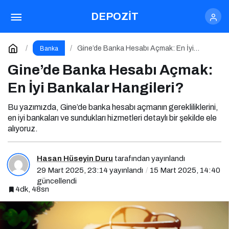
Gambiya’da Banka Hesabı Açmak: En İyi
DEPOZİT
Bankalar Hangileri?
Paylaş
Yorum Yap
Gine’de Banka Hesabı Açmak: En İyi
Banka
Bankalar Hangileri?
Gine’de Banka Hesabı Açmak:
En İyi Bankalar Hangileri?
Bu yazımızda, Gine’de banka hesabı açmanın gerekliliklerini,
en iyi bankaları ve sundukları hizmetleri detaylı bir şekilde ele
alıyoruz.
Hasan Hüseyin Duru
tarafından yayınlandı
29 Mart 2025, 23:14
yayınlandı
15 Mart 2025, 14:40
güncellendi
4dk, 48sn