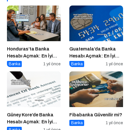
Honduras’ta Banka
Guatemala’da Banka
Hesabı Açmak: En İyi
Hesabı Açmak: En İyi
Bankalar Hangileri?
Bankalar Hangileri?
Banka
1 yıl önce
Banka
1 yıl önce
Güney Kore’de Banka
Fibabanka Güvenilir mi?
Hesabı Açmak: En İyi
Banka
1 yıl önce
Bankalar Hangileri?
Banka
1 yıl önce