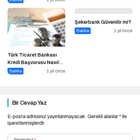
Şekerbank Güvenilir mi?
Banka
1 yıl önce
Türk Ticaret Bankası
Kredi Başvurusu Nasıl
Yapılır?
Banka
1 yıl önce
Bir Cevap Yaz
E-posta adresiniz yayınlanmayacak.
Gerekli alanlar
*
ile
işaretlenmişlerdir
Yorumunuz
*