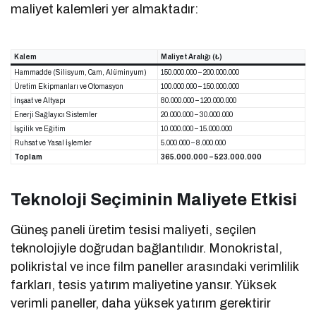
maliyet kalemleri yer almaktadır:
Kalem
Maliyet Aralığı (₺)
Hammadde (Silisyum, Cam, Alüminyum)
150.000.000 – 200.000.000
Üretim Ekipmanları ve Otomasyon
100.000.000 – 150.000.000
İnşaat ve Altyapı
80.000.000 – 120.000.000
Enerji Sağlayıcı Sistemler
20.000.000 – 30.000.000
İşçilik ve Eğitim
10.000.000 – 15.000.000
Ruhsat ve Yasal İşlemler
5.000.000 – 8.000.000
Toplam
365.000.000 – 523.000.000
Teknoloji Seçiminin Maliyete Etkisi
Güneş paneli üretim tesisi maliyeti, seçilen
teknolojiyle doğrudan bağlantılıdır. Monokristal,
polikristal ve ince film paneller arasındaki verimlilik
farkları, tesis yatırım maliyetine yansır. Yüksek
verimli paneller, daha yüksek yatırım gerektirir