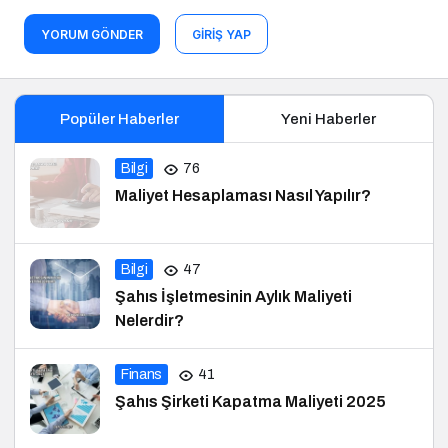
YORUM GÖNDER
GIRIŞ YAP
Popüler Haberler
Yeni Haberler
Bilgi
76
Maliyet Hesaplaması Nasıl Yapılır?
Bilgi
47
Şahıs İşletmesinin Aylık Maliyeti
Nelerdir?
Finans
41
Şahıs Şirketi Kapatma Maliyeti 2025