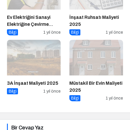
Ev Elektriğini Sanayi
İnşaat Ruhsatı Maliyeti
Elektriğine Çevirme
2025
Maliyeti 2025
Bilgi
1 yıl önce
Bilgi
1 yıl önce
3A İnşaat Maliyeti 2025
Müstakil Bir Evin Maliyeti
2025
Bilgi
1 yıl önce
Bilgi
1 yıl önce
Bir Cevap Yaz