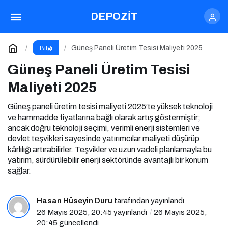
Güneş Tarlası Maliyeti 2025
DEPOZİT
Paylaş
Yorum Yap
Güneş Paneli Üretim Tesisi Maliyeti 2025
Bilgi
Güneş Paneli Üretim Tesisi
Maliyeti 2025
Güneş paneli üretim tesisi maliyeti 2025’te yüksek teknoloji
ve hammadde fiyatlarına bağlı olarak artış göstermiştir;
ancak doğru teknoloji seçimi, verimli enerji sistemleri ve
devlet teşvikleri sayesinde yatırımcılar maliyeti düşürüp
kârlılığı artırabilirler. Teşvikler ve uzun vadeli planlamayla bu
yatırım, sürdürülebilir enerji sektöründe avantajlı bir konum
sağlar.
Hasan Hüseyin Duru
tarafından yayınlandı
26 Mayıs 2025, 20:45
yayınlandı
26 Mayıs 2025,
20:45
güncellendi