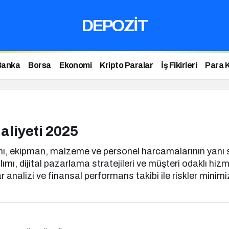
DEPOZİT
Banka
Borsa
Ekonomi
Kripto Paralar
İş Fikirleri
Para 
liyeti 2025
 ekipman, malzeme ve personel harcamalarının yanı sıra 
ımı, dijital pazarlama stratejileri ve müşteri odaklı hiz
r analizi ve finansal performans takibi ile riskler minimi