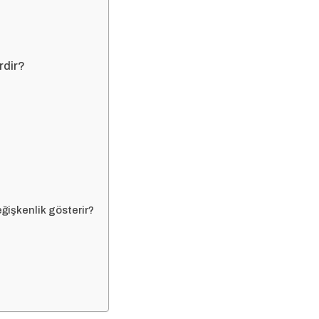
rdir?
ğişkenlik gösterir?