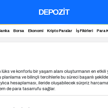
DEPOZİT
Banka
Borsa
Ekonomi
Kripto Paralar
İş Fikirleri
Para 
lüks ve konforlu bir yaşam alanı oluşturmanın en etkili yol
lanlama ve bilinçli tercihlerle bu süreci başarılı şeki
ylıca hesaplaması, ileride oluşabilecek sürpriz harcama
m de para tasarrufu sağlar.