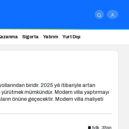
Kazanma
Sigorta
Yatırım
Yurt Dışı
larından biridir. 2025 yılı itibariyle artan
lde yürütmek mümkündür. Modern villa yaptırmayı
ların önüne geçecektir. Modern villa maliyeti
5dk, 35sn