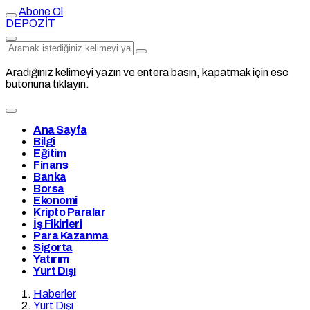
Abone Ol
DEPOZİT
Aradığınız kelimeyi yazın ve entera basın, kapatmak için esc
butonuna tıklayın.
Ana Sayfa
Bilgi
Eğitim
Finans
Banka
Borsa
Ekonomi
Kripto Paralar
İş Fikirleri
Para Kazanma
Sigorta
Yatırım
Yurt Dışı
Haberler
Yurt Dışı