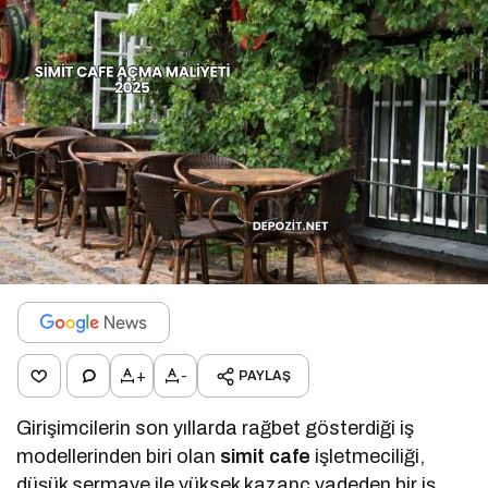
+
-
PAYLAŞ
Girişimcilerin son yıllarda rağbet gösterdiği iş
modellerinden biri olan
simit cafe
işletmeciliği,
düşük sermaye ile yüksek kazanç vadeden bir iş