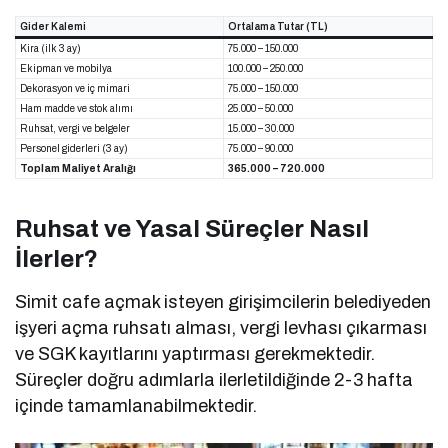
Gider Kalemi
Ortalama Tutar (TL)
Kira (ilk 3 ay)
75.000 – 150.000
Ekipman ve mobilya
100.000 – 250.000
Dekorasyon ve iç mimari
75.000 – 150.000
Ham madde ve stok alımı
25.000 – 50.000
Ruhsat, vergi ve belgeler
15.000 – 30.000
Personel giderleri (3 ay)
75.000 – 90.000
Toplam Maliyet Aralığı
365.000 – 720.000
Ruhsat ve Yasal Süreçler Nasıl
İlerler?
Simit cafe açmak isteyen girişimcilerin belediyeden
işyeri açma ruhsatı alması, vergi levhası çıkarması
ve SGK kayıtlarını yaptırması gerekmektedir.
Süreçler doğru adımlarla ilerletildiğinde 2-3 hafta
içinde tamamlanabilmektedir.