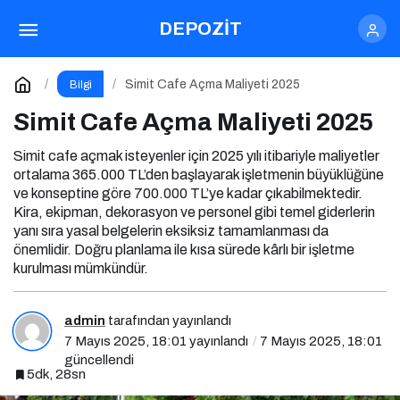
Simit Cafe Açma Maliyeti 2025
DEPOZİT
Yorum Yap
Simit Cafe Açma Maliyeti 2025
Bilgi
Simit Cafe Açma Maliyeti 2025
Simit cafe açmak isteyenler için 2025 yılı itibariyle maliyetler
ortalama 365.000 TL’den başlayarak işletmenin büyüklüğüne
ve konseptine göre 700.000 TL’ye kadar çıkabilmektedir.
Kira, ekipman, dekorasyon ve personel gibi temel giderlerin
yanı sıra yasal belgelerin eksiksiz tamamlanması da
önemlidir. Doğru planlama ile kısa sürede kârlı bir işletme
kurulması mümkündür.
admin
tarafından yayınlandı
7 Mayıs 2025, 18:01
yayınlandı
7 Mayıs 2025, 18:01
güncellendi
5dk, 28sn