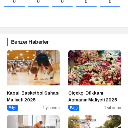
0
0
0
0
0
Benzer Haberler
Kapalı Basketbol Sahası
Çiçekçi Dükkanı
Maliyeti 2025
Açmanın Maliyeti 2025
Bilgi
1 yıl önce
Bilgi
1 yıl önce