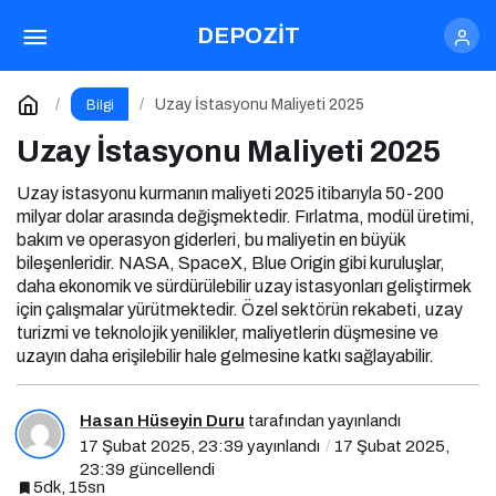
Uzay İstasyonu Maliyeti 2025
DEPOZİT
Yorum Yap
Uzay İstasyonu Maliyeti 2025
Bilgi
Uzay İstasyonu Maliyeti 2025
Uzay istasyonu kurmanın maliyeti 2025 itibarıyla 50-200
milyar dolar arasında değişmektedir. Fırlatma, modül üretimi,
bakım ve operasyon giderleri, bu maliyetin en büyük
bileşenleridir. NASA, SpaceX, Blue Origin gibi kuruluşlar,
daha ekonomik ve sürdürülebilir uzay istasyonları geliştirmek
için çalışmalar yürütmektedir. Özel sektörün rekabeti, uzay
turizmi ve teknolojik yenilikler, maliyetlerin düşmesine ve
uzayın daha erişilebilir hale gelmesine katkı sağlayabilir.
Hasan Hüseyin Duru
tarafından yayınlandı
17 Şubat 2025, 23:39
yayınlandı
17 Şubat 2025,
23:39
güncellendi
5dk, 15sn