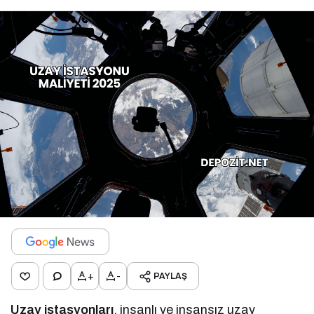
+
-
PAYLAŞ
Uzay istasyonları
, insanlı ve insansız uzay