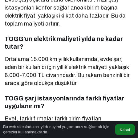
istasyonları konfor sağlar ancak birim başına
elektrik fiyatı yaklaşık iki kat daha fazladır. Bu da
toplam maliyeti artırır.
TOGG’un elektrik maliyeti yılda ne kadar
tutar?
Ortalama 15.000 km yıllık kullanımda, evde şarj
eden bir kullanıcı için yıllık elektrik maliyeti yaklaşık
6.000-7.000 TL civarındadır. Bu rakam benzinli bir
araca göre oldukça düşüktür.
TOGG şarj istasyonlarında farklı fiyatlar
uygulanır mı?
Evet, farklı firmalar farklı birim fiyatları
uygulayabilir. Lokasyon, sağlayıcı firma ve hizmet
Bu web sitesinde en iyi deneyimi yaşamanızı sağlamak için
Kabul
çerezler kullanılmaktadır.
kalitesine göre fiyatlar değişiklik gösterebilir.