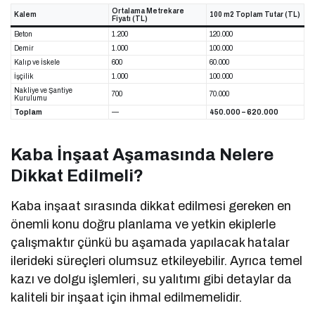
Ortalama Metrekare
Kalem
100 m2 Toplam Tutar (TL)
Fiyatı (TL)
Beton
1.200
120.000
Demir
1.000
100.000
Kalıp ve İskele
600
60.000
İşçilik
1.000
100.000
Nakliye ve Şantiye
700
70.000
Kurulumu
Toplam
—
450.000 – 620.000
Kaba İnşaat Aşamasında Nelere
Dikkat Edilmeli?
Kaba inşaat sırasında dikkat edilmesi gereken en
önemli konu doğru planlama ve yetkin ekiplerle
çalışmaktır çünkü bu aşamada yapılacak hatalar
ilerideki süreçleri olumsuz etkileyebilir. Ayrıca temel
kazı ve dolgu işlemleri, su yalıtımı gibi detaylar da
kaliteli bir inşaat için ihmal edilmemelidir.