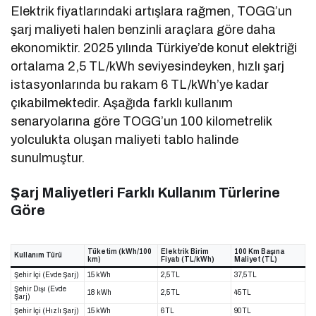
Elektrik fiyatlarındaki artışlara rağmen, TOGG’un
şarj maliyeti halen benzinli araçlara göre daha
ekonomiktir. 2025 yılında Türkiye’de konut elektriği
ortalama 2,5 TL/kWh seviyesindeyken, hızlı şarj
istasyonlarında bu rakam 6 TL/kWh’ye kadar
çıkabilmektedir. Aşağıda farklı kullanım
senaryolarına göre TOGG’un 100 kilometrelik
yolculukta oluşan maliyeti tablo halinde
sunulmuştur.
Şarj Maliyetleri Farklı Kullanım Türlerine
Göre
Tüketim (kWh/100
Elektrik Birim
100 Km Başına
Kullanım Türü
km)
Fiyatı (TL/kWh)
Maliyet (TL)
Şehir İçi (Evde Şarj)
15 kWh
2,5 TL
37,5 TL
Şehir Dışı (Evde
18 kWh
2,5 TL
45 TL
Şarj)
Şehir İçi (Hızlı Şarj)
15 kWh
6 TL
90 TL