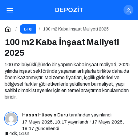
TOGG Elektrik Maliyeti 2025
DEPOZİT
Paylaş
Yorum Yap
100 m2 Kaba İnşaat Maliyeti 2025
Bilgi
100 m2 Kaba İnşaat Maliyeti
2025
100 m2 büyüklüğünde bir yapının kaba inşaat maliyeti, 2025
yılında inşaat sektöründe yaşanan artışlarla birlikte daha da
önem kazanmıştır. Malzeme fiyatları, işçilik giderleri ve
bölgesel farklar gibi etkenlerle şekillenen bu maliyet, yapı
sahibi olmak isteyenler için en temel araştırma konularından
biridir.
Hasan Hüseyin Duru
tarafından yayınlandı
17 Mayıs 2025, 18:17
yayınlandı
17 Mayıs 2025,
18:17
güncellendi
4dk, 51sn