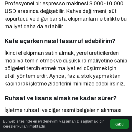
Profesyonel bir espresso makinesi 3.000-10.000
USD arasında değişebilir. Kahve değirmeni, süt
köpürtücü ve diğer barista ekipmanları ile birlikte bu
maliyet daha da artabilir.
Kafe açarken nasıl tasarruf edebilirim?
İkinci el ekipman satın almak, yerel üreticilerden
mobilya temin etmek ve düşük kira maliyetine sahip
bölgeleri tercih etmek maliyetleri düşürmek için
etkili yöntemlerdir. Ayrıca, fazla stok yapmaktan
kaçınarak işletme giderlerini minimize edebilirsiniz.
Ruhsat ve lisans almak ne kadar sürer?
İşletme ruhsatı ve diğer resmi belgelerin alınması
birkaç hafta ile birkaç ay arasında sürebilir. Süreci
Bu web sitesinde en iyi deneyimi yaşamanızı sağlamak için
Kabul
hızlandırmak için önceden araştırma yaparak
çerezler kullanılmaktadır.