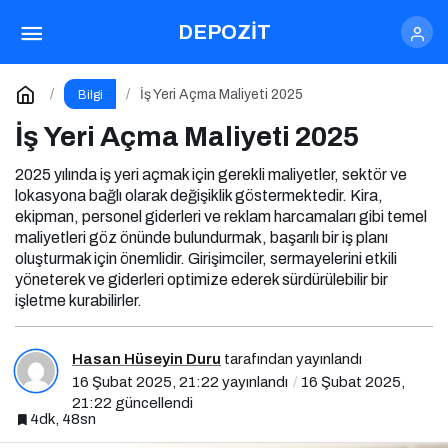
Bir Kafe Açmanın Maliyeti 2025
DEPOZİT
Paylaş
Yorum Yap
İş Yeri Açma Maliyeti 2025
Bilgi
İş Yeri Açma Maliyeti 2025
2025 yılında iş yeri açmak için gerekli maliyetler, sektör ve
lokasyona bağlı olarak değişiklik göstermektedir. Kira,
ekipman, personel giderleri ve reklam harcamaları gibi temel
maliyetleri göz önünde bulundurmak, başarılı bir iş planı
oluşturmak için önemlidir. Girişimciler, sermayelerini etkili
yöneterek ve giderleri optimize ederek sürdürülebilir bir
işletme kurabilirler.
Hasan Hüseyin Duru
tarafından yayınlandı
16 Şubat 2025, 21:22
yayınlandı
16 Şubat 2025,
21:22
güncellendi
4dk, 48sn